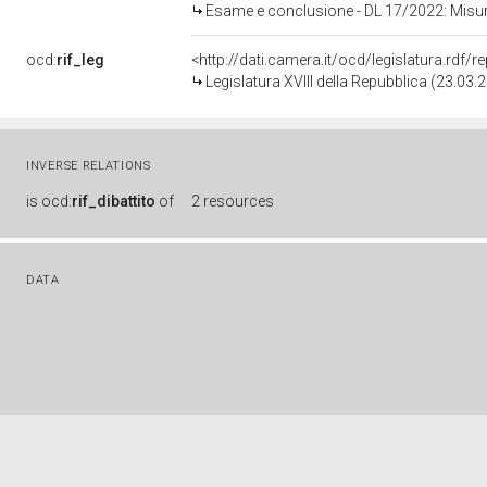
Esame e conclusione - DL 17/2022: Misure urgenti per il contenimento dei costi
ocd:
rif_leg
<http://dati.camera.it/ocd/legislatura.rdf/
Legislatura XVIII della Repubblica (23.03
INVERSE RELATIONS
is
ocd:
rif_dibattito
of
2 resources
DATA