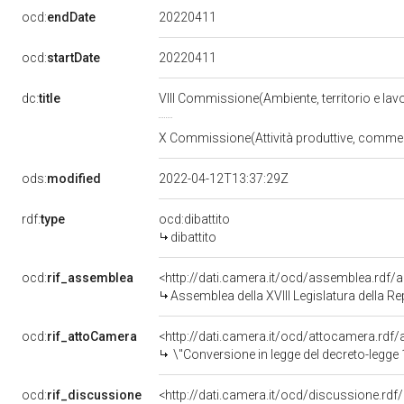
20220411
ocd:
endDate
20220411
ocd:
startDate
dc:
title
VIII Commissione(Ambiente, territorio e lavo
X Commissione(Attività produttive, comme
ods:
modified
2022-04-12T13:37:29Z
rdf:
type
ocd:dibattito
dibattito
ocd:
rif_assemblea
<http://dati.camera.it/ocd/assemblea.rdf/
Assemblea della XVIII Legislatura della R
ocd:
rif_attoCamera
<http://dati.camera.it/ocd/attocamera.rd
\"Conversione in legge del decreto-legge 1&deg; marzo 2022, n. 17, recante misure urgenti per il conteni
ocd:
rif_discussione
<http://dati.camera.it/ocd/discussione.rd