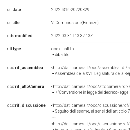
dc:
date
20220316-20220329
dc:
title
VI Commissione(Finanze)
ods:
modified
2022-03-31T13:32:13Z
rdf:
type
ocd:dibattito
dibattito
ocd:
rif_assemblea
<http://dati.camera.it/ocd/assemblea.rdf/
Assemblea della XVIII Legislatura della R
ocd:
rif_attoCamera
<http://dati.camera.it/ocd/attocamera.rd
\"Conversione in legge del decreto-legge 1&deg; marzo 2022, n. 17, recante misure urgenti per il conteni
ocd:
rif_discussione
<http://dati.camera.it/ocd/discussione.rd
Seguito dell'esame, ai sensi dell'articolo 73, comma 1-bis, del Regolamento, per gli aspetti attinenti alla materia tributaria, 
<http://dati.camera.it/ocd/discussione.rd
Esame, ai sensi dell'articolo 73, comma 1-bis, del Regolamento, per gli aspetti attinenti alla materia tributar