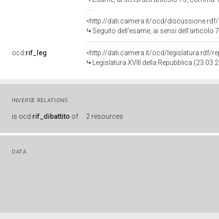
<http://dati.camera.it/ocd/discussione.rd
Seguito dell'esame, ai sensi dell'articolo 73, comma 1-bis, del Regolamento, per gli aspetti attinenti alla materi
ocd:
rif_leg
<http://dati.camera.it/ocd/legislatura.rdf/
Legislatura XVIII della Repubblica (23.03
INVERSE RELATIONS
is
ocd:
rif_dibattito
of
2 resources
DATA