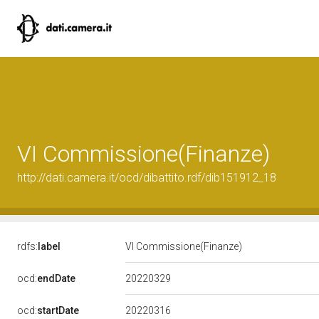
VI Commissione(Finanze)
http://dati.camera.it/ocd/dibattito.rdf/dib151912_18
rdfs:
label
VI Commissione(Finanze)
20220329
ocd:
endDate
20220316
ocd:
startDate