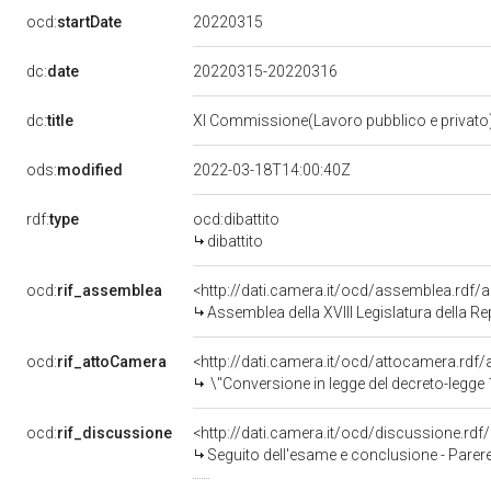
20220315
ocd:
startDate
dc:
date
20220315-20220316
dc:
title
XI Commissione(Lavoro pubblico e privato
ods:
modified
2022-03-18T14:00:40Z
rdf:
type
ocd:dibattito
dibattito
ocd:
rif_assemblea
<http://dati.camera.it/ocd/assemblea.rdf/
Assemblea della XVIII Legislatura della R
ocd:
rif_attoCamera
<http://dati.camera.it/ocd/attocamera.rd
\"Conversione in legge del decreto-legge 1&deg; marzo 2022, n. 17, recante misure urgenti per il conteni
ocd:
rif_discussione
<http://dati.camera.it/ocd/discussione.rd
Seguito dell'esame e conclusione - Parere favorevole - DL 17/2022: misure urgenti per 