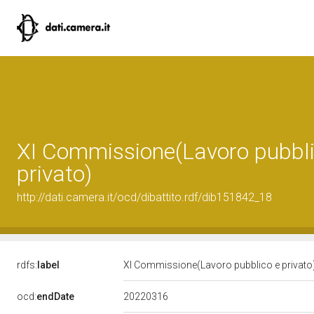
XI Commissione(Lavoro pubbli
privato)
http://dati.camera.it/ocd/dibattito.rdf/dib151842_18
rdfs:
label
XI Commissione(Lavoro pubblico e privato
20220316
ocd:
endDate