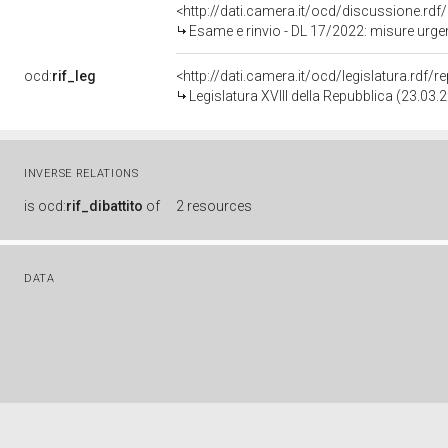
<http://dati.camera.it/ocd/discussione.rd
Esame e rinvio - DL 17/2022: misure urgenti per il contenimento dei costi
ocd:
rif_leg
<http://dati.camera.it/ocd/legislatura.rdf/
Legislatura XVIII della Repubblica (23.03
INVERSE RELATIONS
is
ocd:
rif_dibattito
of
2 resources
DATA