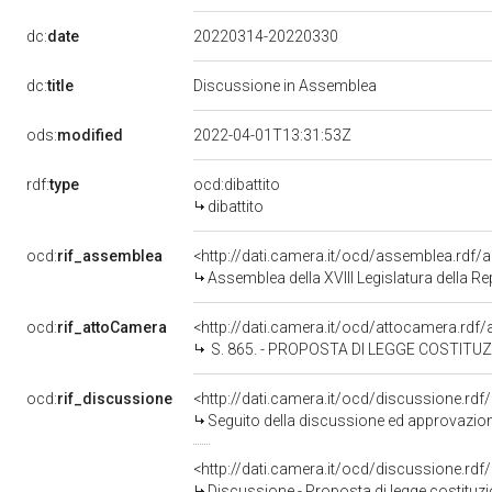
dc:
date
20220314-20220330
dc:
title
Discussione in Assemblea
ods:
modified
2022-04-01T13:31:53Z
rdf:
type
ocd:dibattito
dibattito
ocd:
rif_assemblea
<http://dati.camera.it/ocd/assemblea.rdf/
Assemblea della XVIII Legislatura della R
ocd:
rif_attoCamera
<http://dati.camera.it/ocd/attocamera.rd
S. 865. - PROPOSTA DI LEGGE COSTITUZIONALE D&#39;INIZIATIVA POPOLARE: &quot;Modifica all&rsquo;articolo 119 della Costituzione, conce
ocd:
rif_discussione
<http://dati.camera.it/ocd/discussione.rd
Seguito della discussione ed approvazione - Proposta di legge costituzionale: S. 865 D'iniziativa popolare: Modif
<http://dati.camera.it/ocd/discussione.rd
Discussione - Proposta di legge costituzionale: S. 865 - D'iniziativa popolare: Modifica all'articolo 11