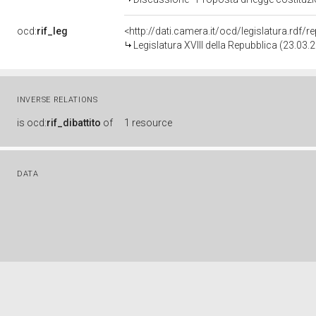
ocd:
rif_leg
<http://dati.camera.it/ocd/legislatura.rdf/
Legislatura XVIII della Repubblica (23.03
INVERSE RELATIONS
is
ocd:
rif_dibattito
of
1 resource
DATA