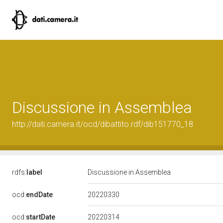
Discussione in Assemblea
http://dati.camera.it/ocd/dibattito.rdf/dib151770_18
rdfs:
label
Discussione in Assemblea
20220330
ocd:
endDate
20220314
ocd:
startDate