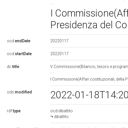
I Commissione(Affa
Presidenza del Con
20220117
ocd:
endDate
20220117
ocd:
startDate
dc:
title
V Commissione(Bilancio, tesoro e progr
I Commissione(Affari costituzionali, della P
2022-01-18T14:2
ods:
modified
rdf:
type
ocd:dibattito
dibattito