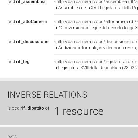
ocd:
rif_assemblea
<http://dati.camera.it/ocd/assemblea.rdf/
Assemblea della XVIII Legislatura della R
ocd:
rif_attoCamera
<http://dati.camera.it/ocd/attocamera.rd
"Conversione in legge del decreto-legge 30 dic
ocd:
rif_discussione
<http://dati.camera.it/ocd/discussione.rd
Audizione informale, in videoconferenza, di rappresentanti di ASSTRA - Associazione trasp
ocd:
rif_leg
<http://dati.camera.it/ocd/legislatura.rdf/
Legislatura XVIII della Repubblica (23.03
INVERSE RELATIONS
1 resource
is
ocd:
rif_dibattito
of
DATA