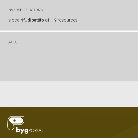
INVERSE RELATIONS
is
ocd:
rif_dibattito
of
9 resources
DATA