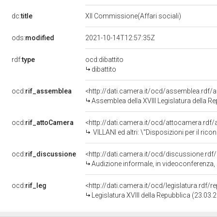
dc:
title
XII Commissione(Affari sociali)
ods:
modified
2021-10-14T12:57:35Z
rdf:
type
ocd:dibattito
dibattito
ocd:
rif_assemblea
<http://dati.camera.it/ocd/assemblea.rdf/
Assemblea della XVIII Legislatura della R
ocd:
rif_attoCamera
<http://dati.camera.it/ocd/attocamera.rd
VILLANI ed altri: \"Disposizioni per il riconoscimento e la promozione dell&rsquo;uso della lingua dei segni italiana e
ocd:
rif_discussione
<http://dati.camera.it/ocd/discussione.rd
Audizione informale, in videoconferenza, di rappresentanti dell'Istituto dei sordi di Torin
ocd:
rif_leg
<http://dati.camera.it/ocd/legislatura.rdf/
Legislatura XVIII della Repubblica (23.03