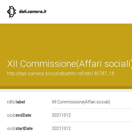
XII Commissione(Affari sociali
http://dati.camera.it/ocd/dibattito.rdf/dib146787_18
rdfs:
label
XII Commissione(Affari sociali)
20211012
ocd:
endDate
20211012
ocd:
startDate