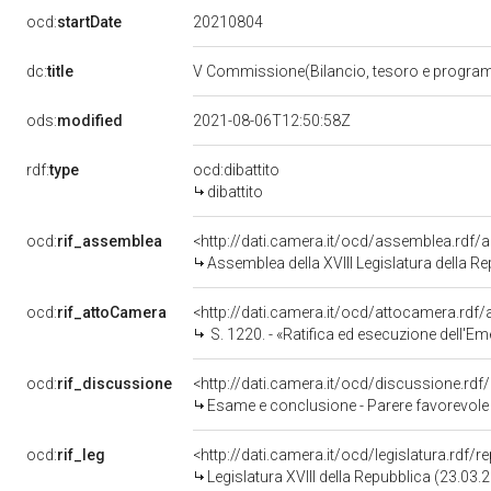
20210804
ocd:
startDate
dc:
title
V Commissione(Bilancio, tesoro e progr
ods:
modified
2021-08-06T12:50:58Z
rdf:
type
ocd:dibattito
dibattito
ocd:
rif_assemblea
<http://dati.camera.it/ocd/assemblea.rdf/
Assemblea della XVIII Legislatura della R
ocd:
rif_attoCamera
<http://dati.camera.it/ocd/attocamera.rd
S. 1220. - «Ratifica ed esecuzione dell'Emendamento al Protocollo 
ocd:
rif_discussione
<http://dati.camera.it/ocd/discussione.rd
Esame e conclusione - Parere favorevole - Ratifica ed esecuzione del
ocd:
rif_leg
<http://dati.camera.it/ocd/legislatura.rdf/
Legislatura XVIII della Repubblica (23.03