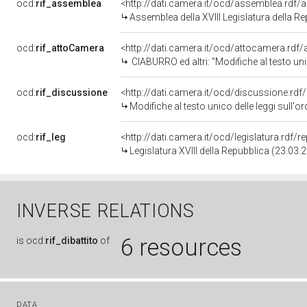
ocd:
rif_assemblea
<http://dati.camera.it/ocd/assemblea.rdf/
Assemblea della XVIII Legislatura della R
ocd:
rif_attoCamera
<http://dati.camera.it/ocd/attocamera.rd
CIABURRO ed altri: "Modifiche al testo unico delle leggi sull'ordinamento degli enti locali, di cui al d
ocd:
rif_discussione
<http://dati.camera.it/ocd/discussione.rd
Modifiche al testo unico delle leggi sull'ordinamento degli enti locali, di cui al decreto legisl
ocd:
rif_leg
<http://dati.camera.it/ocd/legislatura.rdf/
Legislatura XVIII della Repubblica (23.03
INVERSE RELATIONS
6 resources
is
ocd:
rif_dibattito
of
DATA