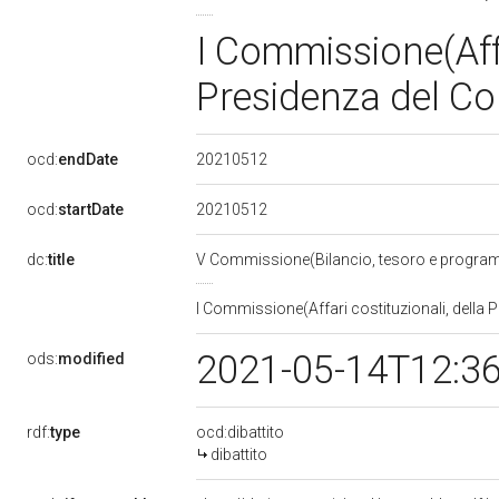
I Commissione(Affa
Presidenza del Con
20210512
ocd:
endDate
20210512
ocd:
startDate
dc:
title
V Commissione(Bilancio, tesoro e progr
I Commissione(Affari costituzionali, della P
2021-05-14T12:3
ods:
modified
rdf:
type
ocd:dibattito
dibattito