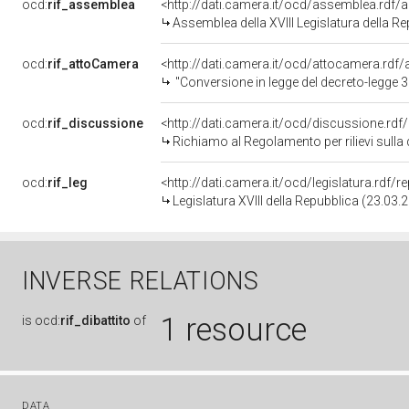
ocd:
rif_assemblea
<http://dati.camera.it/ocd/assemblea.rdf/
Assemblea della XVIII Legislatura della R
ocd:
rif_attoCamera
<http://dati.camera.it/ocd/attocamera.rd
"Conversione in legge del decreto-legge 31 dicembre 2020, n. 183, recante disposizioni urgenti in materia di termi
ocd:
rif_discussione
<http://dati.camera.it/ocd/discussione.rd
Richiamo al Regolamento per rilievi sulla dichiarazio
ocd:
rif_leg
<http://dati.camera.it/ocd/legislatura.rdf/
Legislatura XVIII della Repubblica (23.03
INVERSE RELATIONS
1 resource
is
ocd:
rif_dibattito
of
DATA