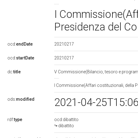
I Commissione(Affa
Presidenza del Con
20210217
ocd:
endDate
20210217
ocd:
startDate
dc:
title
V Commissione(Bilancio, tesoro e progr
I Commissione(Affari costituzionali, della P
2021-04-25T15:0
ods:
modified
rdf:
type
ocd:dibattito
dibattito