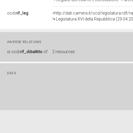
ocd:
rif_leg
<http://dati.camera.it/ocd/legislatura.rdf/
Legislatura XVI della Repubblica (29.04.
INVERSE RELATIONS
is
ocd:
rif_dibattito
of
2 resources
DATA