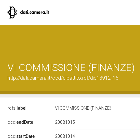
VI COMMISSIONE (FINANZE)
http://dati.camera.it/ocd/dibattito.rdf/dib13912_16
rdfs:
label
VI COMMISSIONE (FINANZE)
20081015
ocd:
endDate
20081014
ocd:
startDate