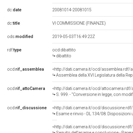
dc:
date
20081014-20081015
dc:
title
VI COMMISSIONE (FINANZE)
ods:
modified
2019-05-03T16:49:22Z
rdf:
type
ocd:dibattito
dibattito
ocd:
rif_assemblea
<http://dati.camera.it/ocd/assemblea.rdf/
Assemblea della XVI Legislatura della Re
ocd:
rif_attoCamera
<http://dati.camera.it/ocd/attocamera.rd
S. 999. - "Conversione in legge, con modificazioni, del decreto-legge 28
ocd:
rif_discussione
<http://dati.camera.it/ocd/discussione.rd
Esame e rinvio - DL 134/08: Disposizioni ur
<http://dati.camera.it/ocd/discussione.rd
Seguito dell'esame e conclusione - Parere favorevole con o