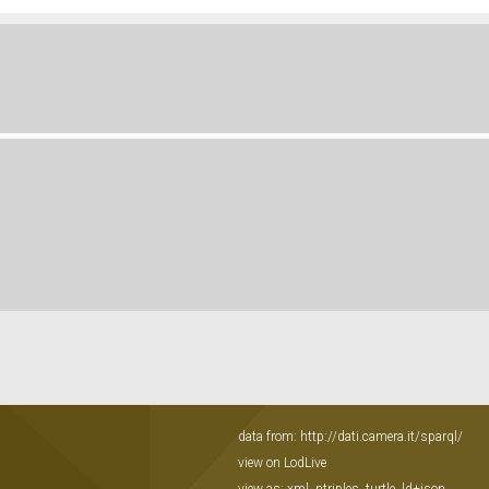
data from:
http://dati.camera.it/sparql/
view on LodLive