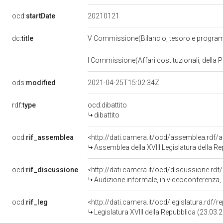
20210121
ocd:
startDate
dc:
title
V Commissione(Bilancio, tesoro e progr
I Commissione(Affari costituzionali, della P
ods:
modified
2021-04-25T15:02:34Z
rdf:
type
ocd:dibattito
dibattito
ocd:
rif_assemblea
<http://dati.camera.it/ocd/assemblea.rdf/
Assemblea della XVIII Legislatura della R
ocd:
rif_discussione
<http://dati.camera.it/ocd/discussione.rd
Audizione informale, in videoconferenza, di rappresentanti di Alleanza delle cooperative, nell
ocd:
rif_leg
<http://dati.camera.it/ocd/legislatura.rdf/
Legislatura XVIII della Repubblica (23.03