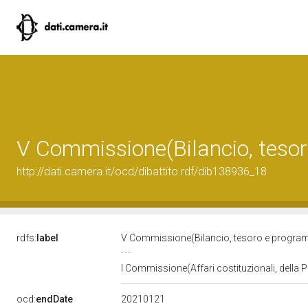
V Commissione(Bilancio, teso
http://dati.camera.it/ocd/dibattito.rdf/dib138936_18
rdfs:
label
V Commissione(Bilancio, tesoro e progr
I Commissione(Affari costituzionali, della P
20210121
ocd:
endDate