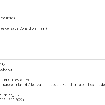
ammazione)
residenza del Consiglio e Interni)
a18>
epubblica
f/disIdDib138936_18>
'ambito dell'esame del decreto-legge n. 183 del 2020, recante disposizioni urgenti in materia di termini legislativi, di realizzazione di collegamenti digitali, di 
repubblica_18>
.2018-12.10.2022)