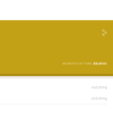
dibattito
AN ENTITY OF TYPE:
xsd:string
xsd:string