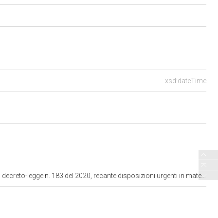
xsd:dateTime
esecuzione della decisione (UE, EURATOM) 2020/2053 del Consiglio, del 14 dicembre 2020, nonché in materia di recesso del Regno Unito dall'Unione europea