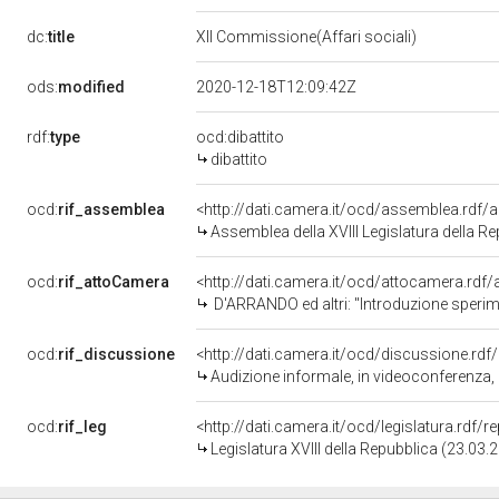
dc:
title
XII Commissione(Affari sociali)
ods:
modified
2020-12-18T12:09:42Z
rdf:
type
ocd:dibattito
dibattito
ocd:
rif_assemblea
<http://dati.camera.it/ocd/assemblea.rdf/
Assemblea della XVIII Legislatura della R
ocd:
rif_attoCamera
<http://dati.camera.it/ocd/attocamera.rd
D'ARRANDO ed altri: "Introduzione sperimentale del meto
ocd:
rif_discussione
<http://dati.camera.it/ocd/discussione.rd
Audizione informale, in videoconferenza, di rappresentanti del Forum na
ocd:
rif_leg
<http://dati.camera.it/ocd/legislatura.rdf/
Legislatura XVIII della Repubblica (23.03