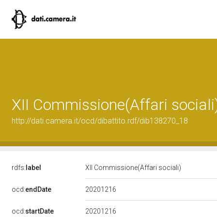
XII Commissione(Affari sociali
http://dati.camera.it/ocd/dibattito.rdf/dib138270_18
rdfs:
label
XII Commissione(Affari sociali)
20201216
ocd:
endDate
20201216
ocd:
startDate