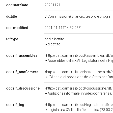
20201121
ocd:
startDate
dc:
title
V Commissione(Bilancio, tesoro e progr
ods:
modified
2021-01-11T14:52:26Z
rdf:
type
ocd:dibattito
dibattito
ocd:
rif_assemblea
<http://dati.camera.it/ocd/assemblea.rdf/
Assemblea della XVIII Legislatura della R
ocd:
rif_attoCamera
<http://dati.camera.it/ocd/attocamera.rd
"Bilancio di previsione dello Stato per l'a
ocd:
rif_discussione
<http://dati.camera.it/ocd/discussione.rd
Audizione informale, in videoconferenza, di rappresentanti di Confprofessioni, nell'ambito dell'attività conoscitiva p
ocd:
rif_leg
<http://dati.camera.it/ocd/legislatura.rdf/
Legislatura XVIII della Repubblica (23.03