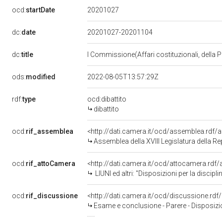
20201027
ocd:
startDate
dc:
date
20201027-20201104
dc:
title
I Commissione(Affari costituzionali, della P
ods:
modified
2022-08-05T13:57:29Z
rdf:
type
ocd:dibattito
dibattito
ocd:
rif_assemblea
<http://dati.camera.it/ocd/assemblea.rdf/
Assemblea della XVIII Legislatura della R
ocd:
rif_attoCamera
<http://dati.camera.it/ocd/attocamera.rd
LIUNI ed altri: "Disposizioni per la discipli
ocd:
rif_discussione
<http://dati.camera.it/ocd/discussione.rd
Esame e conclusione - Parere - Disposizioni per la disciplina, 