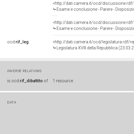
<http://dati.camera.it/ocd/discussione.rd
Esame e conclusione - Parere - Disposizioni per la disciplina, 
<http://dati.camera.it/ocd/discussione.rd
Esame e conclusione - Parere - Disposizioni per la disciplina, 
ocd:
rif_leg
<http://dati.camera.it/ocd/legislatura.rdf/
Legislatura XVIII della Repubblica (23.03
INVERSE RELATIONS
is
ocd:
rif_dibattito
of
1 resource
DATA