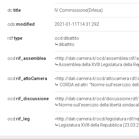
dc:
title
IV Commissione(Difesa)
ods:
modified
2021-01-11T14:31:29Z
rdf:
type
ocd:dibattito
dibattito
ocd:
rif_assemblea
<http://dati.camera.it/ocd/assemblea.rdf/
Assemblea della XVIII Legislatura della R
ocd:
rif_attoCamera
<http://dati.camera.it/ocd/attocamera.rdf
CORDA ed altri: "Norme sull'esercizio della libertà sindacale del pers
ocd:
rif_discussione
<http://dati.camera.it/ocd/discussione.rd
Norme sull'esercizio della libertà sindacale del personale delle Forze 
ocd:
rif_leg
<http://dati.camera.it/ocd/legislatura.rdf/
Legislatura XVIII della Repubblica (23.03