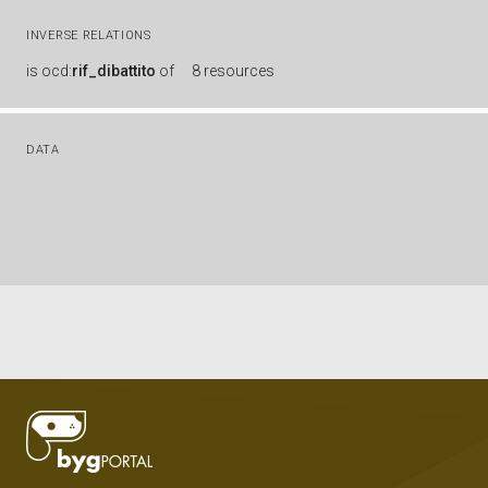
INVERSE RELATIONS
is
ocd:
rif_dibattito
of
8 resources
DATA