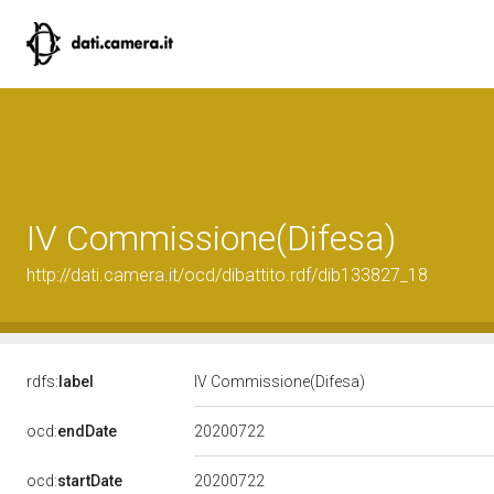
IV Commissione(Difesa)
http://dati.camera.it/ocd/dibattito.rdf/dib133827_18
rdfs:
label
IV Commissione(Difesa)
20200722
ocd:
endDate
20200722
ocd:
startDate