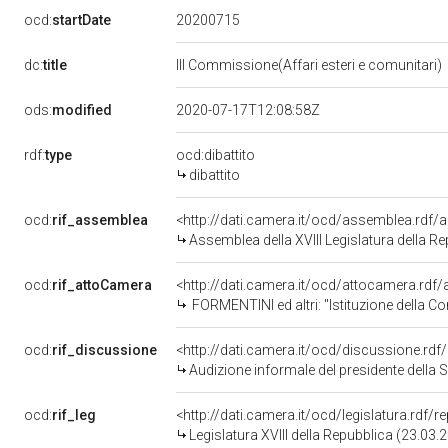
20200715
ocd:
startDate
dc:
title
III Commissione(Affari esteri e comunitari)
ods:
modified
2020-07-17T12:08:58Z
rdf:
type
ocd:dibattito
dibattito
ocd:
rif_assemblea
<http://dati.camera.it/ocd/assemblea.rdf/
Assemblea della XVIII Legislatura della R
ocd:
rif_attoCamera
<http://dati.camera.it/ocd/attocamera.rd
FORMENTINI ed altri: "Istituzione della Commissione pa
ocd:
rif_discussione
<http://dati.camera.it/ocd/discussione.rd
Audizione informale del presidente della Società Dante A
ocd:
rif_leg
<http://dati.camera.it/ocd/legislatura.rdf/
Legislatura XVIII della Repubblica (23.03