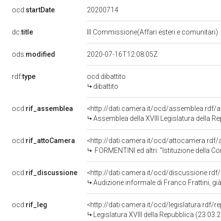
20200714
ocd:
startDate
dc:
title
III Commissione(Affari esteri e comunitari)
ods:
modified
2020-07-16T12:08:05Z
rdf:
type
ocd:dibattito
dibattito
ocd:
rif_assemblea
<http://dati.camera.it/ocd/assemblea.rdf/
Assemblea della XVIII Legislatura della R
ocd:
rif_attoCamera
<http://dati.camera.it/ocd/attocamera.rd
FORMENTINI ed altri: "Istituzione della Commissione pa
ocd:
rif_discussione
<http://dati.camera.it/ocd/discussione.rd
Audizione informale di Franco Frattini, già Ministro degli affari esteri, nell'amb
ocd:
rif_leg
<http://dati.camera.it/ocd/legislatura.rdf/
Legislatura XVIII della Repubblica (23.03