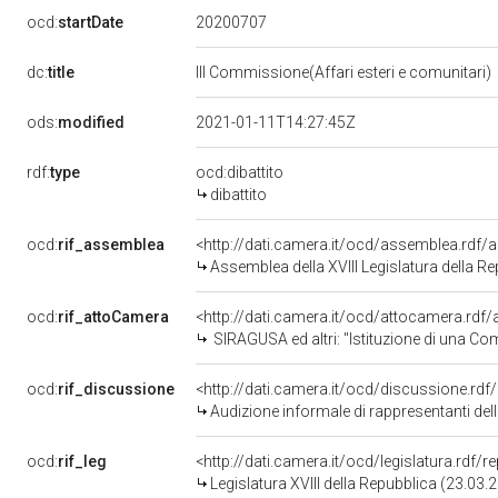
20200707
ocd:
startDate
dc:
title
III Commissione(Affari esteri e comunitari)
ods:
modified
2021-01-11T14:27:45Z
rdf:
type
ocd:dibattito
dibattito
ocd:
rif_assemblea
<http://dati.camera.it/ocd/assemblea.rdf/
Assemblea della XVIII Legislatura della R
ocd:
rif_attoCamera
<http://dati.camera.it/ocd/attocamera.rd
SIRAGUSA ed altri: "Istituzione di una Com
ocd:
rif_discussione
<http://dati.camera.it/ocd/discussione.rd
Audizione informale di rappresentanti della SVIMEZ Associazione per lo sviluppo dell'industria 
ocd:
rif_leg
<http://dati.camera.it/ocd/legislatura.rdf/
Legislatura XVIII della Repubblica (23.03