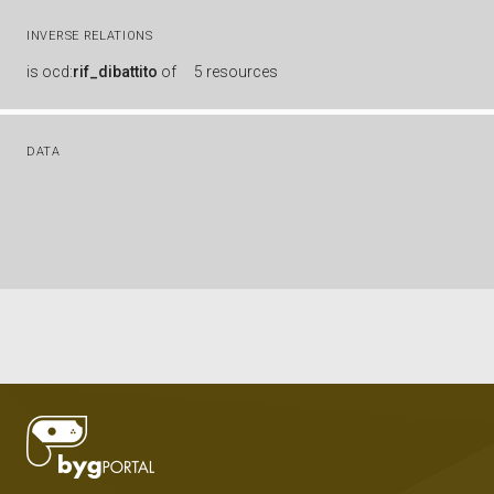
INVERSE RELATIONS
is
ocd:
rif_dibattito
of
5 resources
DATA