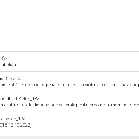
a18>
epubblica
f/ac18_2255>
is e 604-ter del codice penale, in materia di violenza o discriminazione 
f/disIdDib132464_18>
affrontare la discussione generale per il ritardo nella trasmissione dei contributi forniti da
repubblica_18>
.2018-12.10.2022)