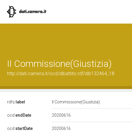
II Commissione(Giustizia)
http://dati.camera.it/ocd/dibattito.rdf/dib132464_18
rdfs:
label
II Commissione(Giustizia)
20200616
ocd:
endDate
20200616
ocd:
startDate