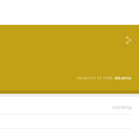
dibattito
AN ENTITY OF TYPE:
xsd:string