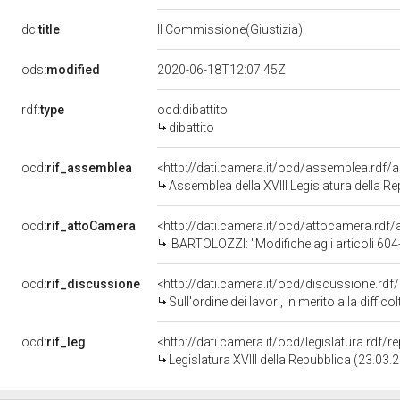
dc:
title
II Commissione(Giustizia)
ods:
modified
2020-06-18T12:07:45Z
rdf:
type
ocd:dibattito
dibattito
ocd:
rif_assemblea
<http://dati.camera.it/ocd/assemblea.rdf/
Assemblea della XVIII Legislatura della R
ocd:
rif_attoCamera
<http://dati.camera.it/ocd/attocamera.rd
BARTOLOZZI: "Modifiche agli articoli 604-b
ocd:
rif_discussione
<http://dati.camera.it/ocd/discussione.rd
Sull'ordine dei lavori, in merito alla difficoltà di 
ocd:
rif_leg
<http://dati.camera.it/ocd/legislatura.rdf/
Legislatura XVIII della Repubblica (23.03