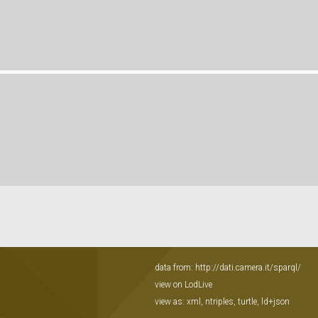
data from:
http://dati.camera.it/sparql/
view on LodLive
view as:
xml
,
ntriples
,
turtle
,
ld+json