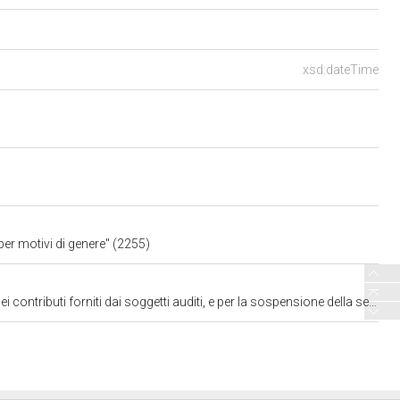
xsd:dateTime
per motivi di genere" (2255)
i soggetti auditi, e per la sospensione della seduta, nell'ambito dell'esame di C. 107