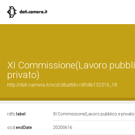
XI Commissione(Lavoro pubbli
privato)
http://dati.camera.it/ocd/dibattito.rdf/dib132316_18
rdfs:
label
XI Commissione(Lavoro pubblico e privato
20200616
ocd:
endDate