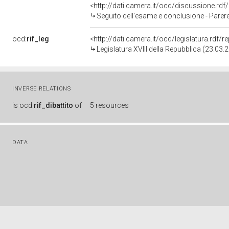
<http://dati.camera.it/ocd/discussione.rd
Seguito dell'esame e conclusione - Parere favorevole - Norme sull'esercizio della libertà sindacale del
ocd:
rif_leg
<http://dati.camera.it/ocd/legislatura.rdf/
Legislatura XVIII della Repubblica (23.03
INVERSE RELATIONS
is
ocd:
rif_dibattito
of
5 resources
DATA