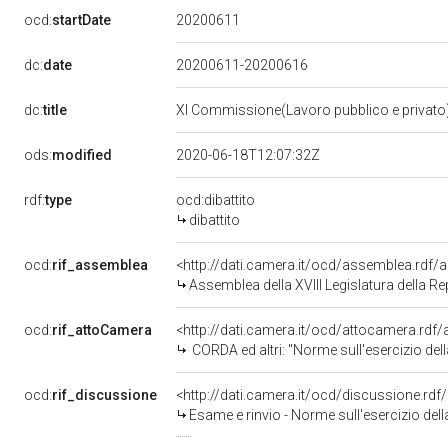
20200611
ocd:
startDate
dc:
date
20200611-20200616
dc:
title
XI Commissione(Lavoro pubblico e privato
ods:
modified
2020-06-18T12:07:32Z
rdf:
type
ocd:dibattito
dibattito
ocd:
rif_assemblea
<http://dati.camera.it/ocd/assemblea.rdf/
Assemblea della XVIII Legislatura della R
ocd:
rif_attoCamera
<http://dati.camera.it/ocd/attocamera.rdf
CORDA ed altri: "Norme sull'esercizio della libertà sindacale del pers
ocd:
rif_discussione
<http://dati.camera.it/ocd/discussione.rd
Esame e rinvio - Norme sull'esercizio della libertà sindacale del personale delle Forz