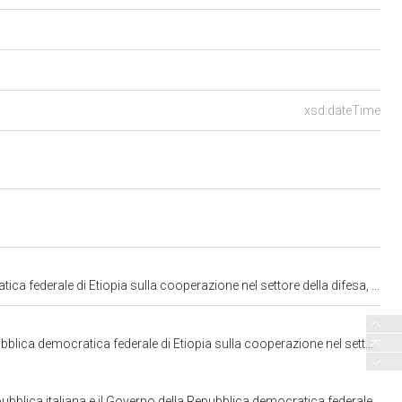
xsd:dateTime
 cooperazione nel settore della difesa, fatto ad Addis Abeba il 10 aprile 2019" (1999)
ulla cooperazione nel settore della difesa, fatto ad Addis Abeba il 10 aprile 2019. C. 1999
le di Etiopia sulla cooperazione nel settore della difesa, fatto ad Addis Abeba il 10 aprile 2019. C. 1999