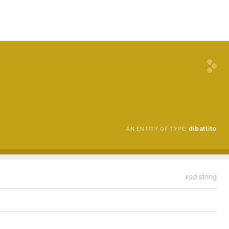
dibattito
AN ENTITY OF TYPE:
xsd:string