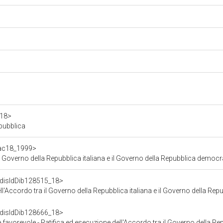
a18>
epubblica
f/ac18_1999>
ella Repubblica italiana e il Governo della Repubblica democratica federale di Etiopia sulla
f/disIdDib128515_18>
il Governo della Repubblica italiana e il Governo della Repubblica democratica federale di Etiopia s
f/disIdDib128666_18>
 esecuzione dell'Accordo tra il Governo della Repubblica italiana e il Governo della Repubblica democratica federa