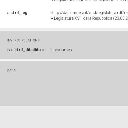
ocd:
rif_leg
<http://dati.camera.it/ocd/legislatura.rdf/
Legislatura XVIII della Repubblica (23.03
INVERSE RELATIONS
is
ocd:
rif_dibattito
of
2 resources
DATA