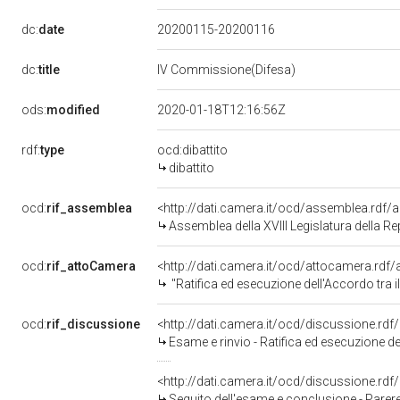
dc:
date
20200115-20200116
dc:
title
IV Commissione(Difesa)
ods:
modified
2020-01-18T12:16:56Z
rdf:
type
ocd:dibattito
dibattito
ocd:
rif_assemblea
<http://dati.camera.it/ocd/assemblea.rdf/
Assemblea della XVIII Legislatura della R
ocd:
rif_attoCamera
<http://dati.camera.it/ocd/attocamera.rd
"Ratifica ed esecuzione dell'Accordo tra il Governo d
ocd:
rif_discussione
<http://dati.camera.it/ocd/discussione.rd
Esame e rinvio - Ratifica ed esecuzione dell'Accordo tra 
<http://dati.camera.it/ocd/discussione.rd
Seguito dell'esame e conclusione - Parere favorevole - Ratifica ed