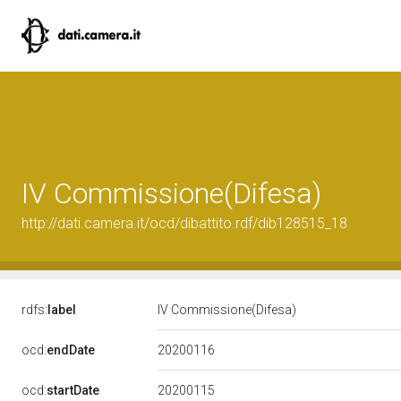
IV Commissione(Difesa)
http://dati.camera.it/ocd/dibattito.rdf/dib128515_18
rdfs:
label
IV Commissione(Difesa)
20200116
ocd:
endDate
20200115
ocd:
startDate