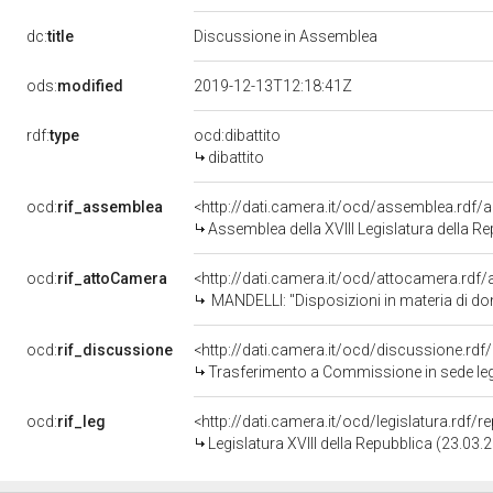
dc:
title
Discussione in Assemblea
ods:
modified
2019-12-13T12:18:41Z
rdf:
type
ocd:dibattito
dibattito
ocd:
rif_assemblea
<http://dati.camera.it/ocd/assemblea.rdf/
Assemblea della XVIII Legislatura della R
ocd:
rif_attoCamera
<http://dati.camera.it/ocd/attocamera.rdf
MANDELLI: "Disposizioni in materia di donazione
ocd:
rif_discussione
<http://dati.camera.it/ocd/discussione.rd
Trasferimento a Commissione in sede legi
ocd:
rif_leg
<http://dati.camera.it/ocd/legislatura.rdf/
Legislatura XVIII della Repubblica (23.03