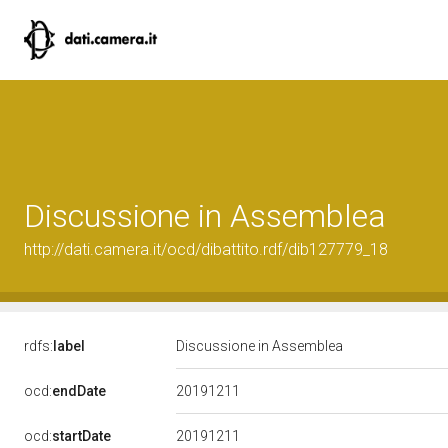
Discussione in Assemblea
http://dati.camera.it/ocd/dibattito.rdf/dib127779_18
rdfs:
label
Discussione in Assemblea
20191211
ocd:
endDate
20191211
ocd:
startDate