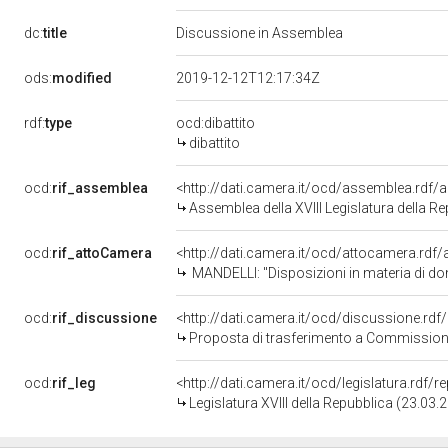
dc:
title
Discussione in Assemblea
ods:
modified
2019-12-12T12:17:34Z
rdf:
type
ocd:dibattito
dibattito
ocd:
rif_assemblea
<http://dati.camera.it/ocd/assemblea.rdf/
Assemblea della XVIII Legislatura della R
ocd:
rif_attoCamera
<http://dati.camera.it/ocd/attocamera.rdf
MANDELLI: "Disposizioni in materia di donazione
ocd:
rif_discussione
<http://dati.camera.it/ocd/discussione.rd
Proposta di trasferimento a Commissione 
ocd:
rif_leg
<http://dati.camera.it/ocd/legislatura.rdf/
Legislatura XVIII della Repubblica (23.03