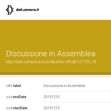
Discussione in Assemblea
http://dati.camera.it/ocd/dibattito.rdf/dib127735_18
rdfs:
label
Discussione in Assemblea
20191210
ocd:
endDate
20191210
ocd:
startDate