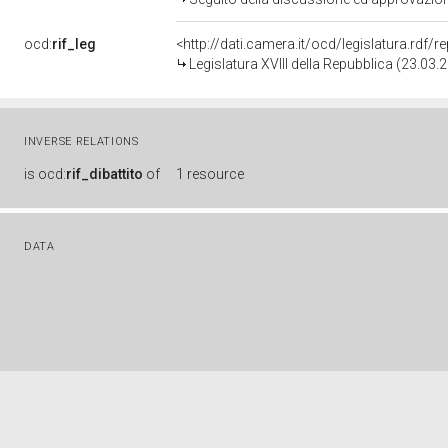
ocd:
rif_leg
<http://dati.camera.it/ocd/legislatura.rdf/
Legislatura XVIII della Repubblica (23.03
INVERSE RELATIONS
is
ocd:
rif_dibattito
of
1 resource
DATA