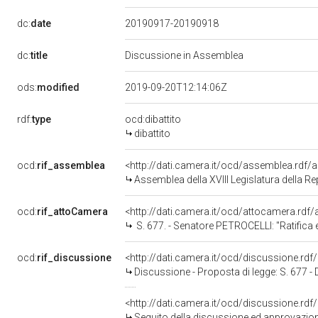
dc:
date
20190917-20190918
dc:
title
Discussione in Assemblea
ods:
modified
2019-09-20T12:14:06Z
rdf:
type
ocd:dibattito
dibattito
ocd:
rif_assemblea
<http://dati.camera.it/ocd/assemblea.rdf/
Assemblea della XVIII Legislatura della R
ocd:
rif_attoCamera
<http://dati.camera.it/ocd/attocamera.rd
S. 677. - Senatore PETROCELLI: "Ratifica ed esecuzione dei seguenti Accordi: a) Accordo tra il Governo della Repubblica italiana e il Governo della Repu
ocd:
rif_discussione
<http://dati.camera.it/ocd/discussione.rd
Discussione - Proposta di legge: S. 677 - D'iniziativa del senatore Petrocelli: Ratifica ed esecuzione dei seguenti Accordi: a) Accordo tra il Governo della Repubblica it
<http://dati.camera.it/ocd/discussione.rd
Seguito della discussione ed approvazione - Proposta di legge: S. 677 - D'iniziativa del senatore Petrocelli: Ratifica ed esecuzione dei seguenti Accordi: a) Accordo tra il Governo 