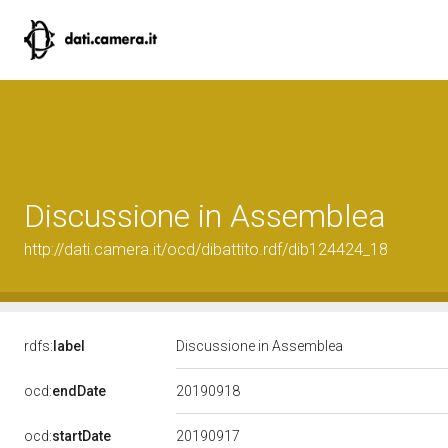
Discussione in Assemblea
http://dati.camera.it/ocd/dibattito.rdf/dib124424_18
rdfs:
label
Discussione in Assemblea
20190918
ocd:
endDate
20190917
ocd:
startDate