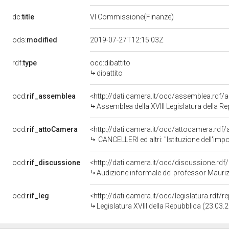
dc:
title
VI Commissione(Finanze)
ods:
modified
2019-07-27T12:15:03Z
rdf:
type
ocd:dibattito
dibattito
ocd:
rif_assemblea
<http://dati.camera.it/ocd/assemblea.rdf/
Assemblea della XVIII Legislatura della R
ocd:
rif_attoCamera
<http://dati.camera.it/ocd/attocamera.rd
CANCELLERI ed altri: "Istituzione dell'im
ocd:
rif_discussione
<http://dati.camera.it/ocd/discussione.rd
Audizione informale del professor Maurizi
ocd:
rif_leg
<http://dati.camera.it/ocd/legislatura.rdf/
Legislatura XVIII della Repubblica (23.03