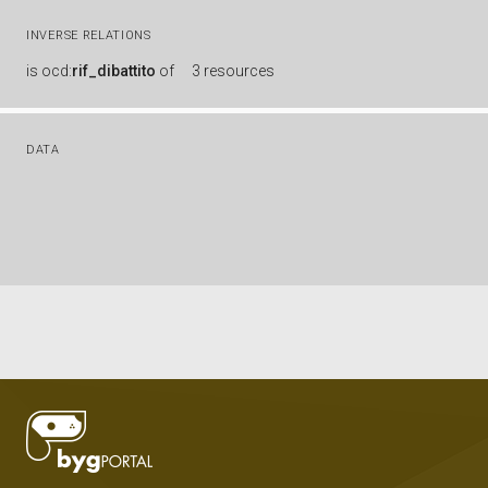
INVERSE RELATIONS
is
ocd:
rif_dibattito
of
3 resources
DATA