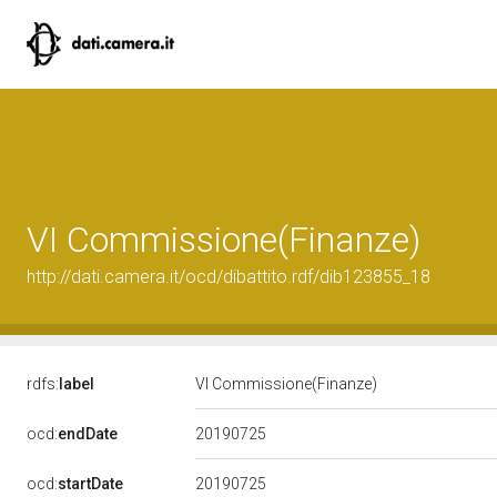
VI Commissione(Finanze)
http://dati.camera.it/ocd/dibattito.rdf/dib123855_18
rdfs:
label
VI Commissione(Finanze)
20190725
ocd:
endDate
20190725
ocd:
startDate