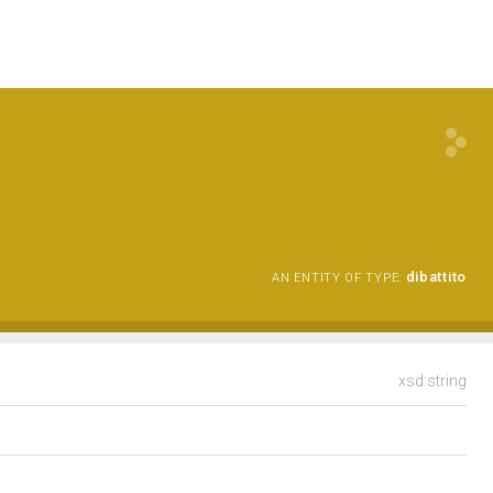
dibattito
AN ENTITY OF TYPE:
xsd:string