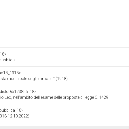
a18>
epubblica
f/ac18_1918>
posta municipale sugli immobili" (1918)
f/disIdDib123855_18>
o Leo, nell'ambito dell'esame delle proposte di legge C. 1429
repubblica_18>
.2018-12.10.2022)