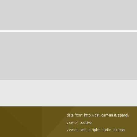
data from:
http://dati.camera.it/sparql/
view on LodLive
view as:
xml
,
ntriples
,
turtle
,
ld+json