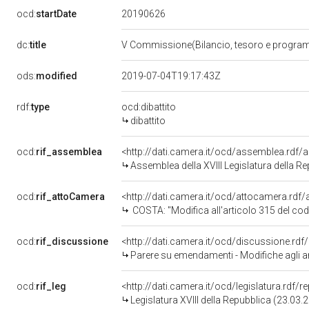
20190626
ocd:
startDate
dc:
title
V Commissione(Bilancio, tesoro e progr
ods:
modified
2019-07-04T19:17:43Z
rdf:
type
ocd:dibattito
dibattito
ocd:
rif_assemblea
<http://dati.camera.it/ocd/assemblea.rdf/
Assemblea della XVIII Legislatura della R
ocd:
rif_attoCamera
<http://dati.camera.it/ocd/attocamera.rd
COSTA: "Modifica all'articolo 315 del codice di procedura penale, in materia di
ocd:
rif_discussione
<http://dati.camera.it/ocd/discussione.rd
Parere su emendamenti - Modifiche agli articoli 314 e 315 del codice di proced
ocd:
rif_leg
<http://dati.camera.it/ocd/legislatura.rdf/
Legislatura XVIII della Repubblica (23.03