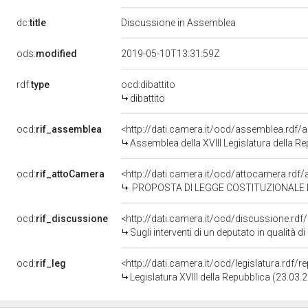
dc:
title
Discussione in Assemblea
ods:
modified
2019-05-10T13:31:59Z
rdf:
type
ocd:dibattito
dibattito
ocd:
rif_assemblea
<http://dati.camera.it/ocd/assemblea.rdf/
Assemblea della XVIII Legislatura della R
ocd:
rif_attoCamera
<http://dati.camera.it/ocd/attocamera.rd
PROPOSTA DI LEGGE COSTITUZIONALE D'UVA ed altri: "Modifich
ocd:
rif_discussione
<http://dati.camera.it/ocd/discussione.rd
Sugli interventi di un deputato in qualità di
ocd:
rif_leg
<http://dati.camera.it/ocd/legislatura.rdf/
Legislatura XVIII della Repubblica (23.03