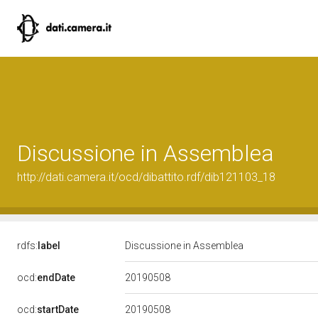
Discussione in Assemblea
http://dati.camera.it/ocd/dibattito.rdf/dib121103_18
rdfs:
label
Discussione in Assemblea
20190508
ocd:
endDate
20190508
ocd:
startDate