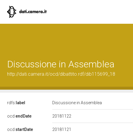
Discussione in Assemblea
http://dati.camera.it/ocd/dibattito.rdf/dib115699_18
rdfs:
label
Discussione in Assemblea
20181122
ocd:
endDate
20181121
ocd:
startDate