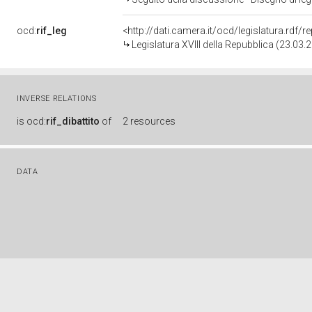
ocd:
rif_leg
<http://dati.camera.it/ocd/legislatura.rdf/
Legislatura XVIII della Repubblica (23.03
INVERSE RELATIONS
is
ocd:
rif_dibattito
of
2 resources
DATA