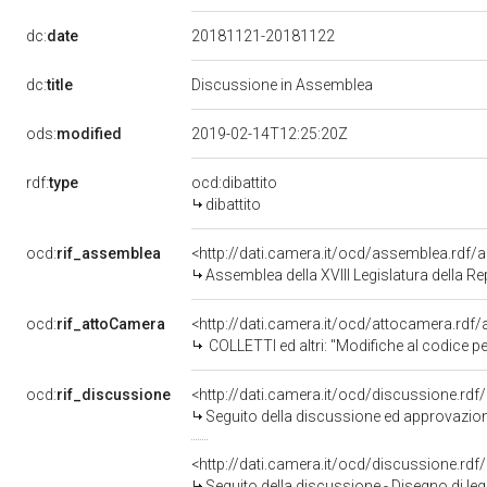
dc:
date
20181121-20181122
dc:
title
Discussione in Assemblea
ods:
modified
2019-02-14T12:25:20Z
rdf:
type
ocd:dibattito
dibattito
ocd:
rif_assemblea
<http://dati.camera.it/ocd/assemblea.rdf/
Assemblea della XVIII Legislatura della R
ocd:
rif_attoCamera
<http://dati.camera.it/ocd/attocamera.rdf
COLLETTI ed altri: "Modifiche al codice pen
ocd:
rif_discussione
<http://dati.camera.it/ocd/discussione.rd
Seguito della discussione ed approvazione - Disegno di legge: Misure per il contrasto dei reati contro la 
<http://dati.camera.it/ocd/discussione.rd
Seguito della discussione - Disegno di legge: Misure per il contrasto dei reati contro la pubblica amm