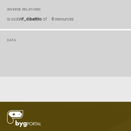
INVERSE RELATIONS
is
ocd:
rif_dibattito
of
8 resources
DATA