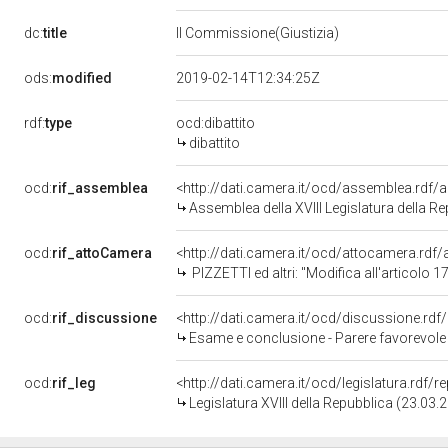
dc:
title
II Commissione(Giustizia)
ods:
modified
2019-02-14T12:34:25Z
rdf:
type
ocd:dibattito
dibattito
ocd:
rif_assemblea
<http://dati.camera.it/ocd/assemblea.rdf/
Assemblea della XVIII Legislatura della R
ocd:
rif_attoCamera
<http://dati.camera.it/ocd/attocamera.rdf
PIZZETTI ed altri: "Modifica all'articolo 172 del codice della strada, di cui al dec
ocd:
rif_discussione
<http://dati.camera.it/ocd/discussione.rd
Esame e conclusione - Parere favorevole con condizione - Parere su em
ocd:
rif_leg
<http://dati.camera.it/ocd/legislatura.rdf/
Legislatura XVIII della Repubblica (23.03