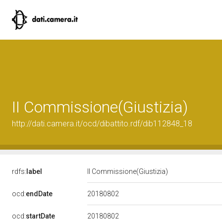
II Commissione(Giustizia)
http://dati.camera.it/ocd/dibattito.rdf/dib112848_18
rdfs:
label
II Commissione(Giustizia)
20180802
ocd:
endDate
20180802
ocd:
startDate