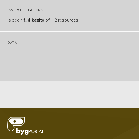
INVERSE RELATIONS
is
ocd:
rif_dibattito
of
2 resources
DATA