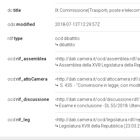
dc:
title
IX Commissione(Trasporti, poste e teleco
ods:
modified
2018-07-13T12:29:57Z
rdf:
type
ocd:dibattito
dibattito
ocd:
rif_assemblea
<http://dati.camera.it/ocd/assemblea.rdf/
Assemblea della XVIII Legislatura della R
ocd:
rif_attoCamera
<http://dati.camera.it/ocd/attocamera.rdf
S. 435. - "Conversione in legge, con modificazioni, del decreto-legge 29 
ocd:
rif_discussione
<http://dati.camera.it/ocd/discussione.rd
Esame e conclusione - DL 55/2018: Ulteriori misure ur
ocd:
rif_leg
<http://dati.camera.it/ocd/legislatura.rdf/
Legislatura XVIII della Repubblica (23.03