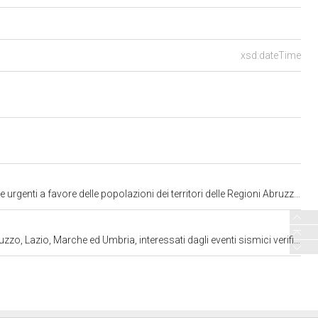
xsd:dateTime
he ed Umbria, interessati dagli eventi sismici verificatisi a far data dal 24 agosto 2016" (approvato dal Senato) (804)
a, interessati dagli eventi sismici verificatisi a far data dal 24 agosto 2016. C. 804