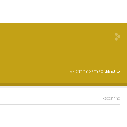
dibattito
AN ENTITY OF TYPE:
xsd:string