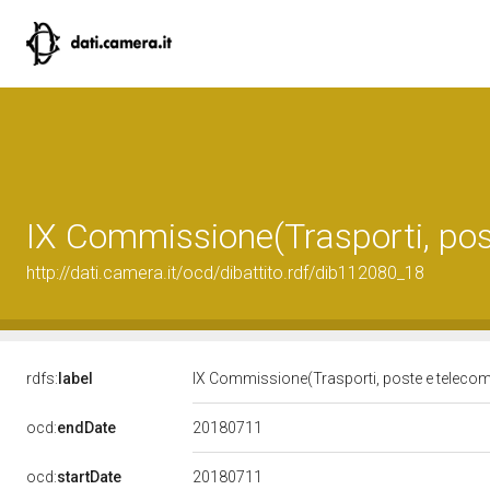
IX Commissione(Trasporti, pos
http://dati.camera.it/ocd/dibattito.rdf/dib112080_18
rdfs:
label
IX Commissione(Trasporti, poste e teleco
20180711
ocd:
endDate
20180711
ocd:
startDate