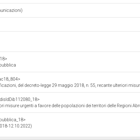
municazioni)
a18>
epubblica
/ac18_804>
maggio 2018, n. 55, recante ulteriori misure urgenti a favore delle popolazioni dei territori delle Regioni Abruzzo, Lazio, Marc
f/disIdDib112080_18>
genti a favore delle popolazioni dei territori delle Regioni Abruzzo, Lazio, Marche ed Umbri
repubblica_18>
.2018-12.10.2022)