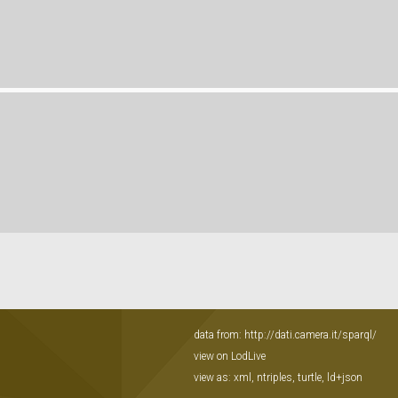
data from:
http://dati.camera.it/sparql/
view on LodLive
view as:
xml
,
ntriples
,
turtle
,
ld+json