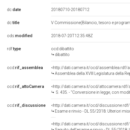
dc:
date
20180710-20180712
dc:
title
V Commissione(Bilancio, tesoro e progr
ods:
modified
2018-07-20T12:35:48Z
rdf:
type
ocd:dibattito
dibattito
ocd:
rif_assemblea
<http://dati.camera.it/ocd/assemblea.rdf/
Assemblea della XVIII Legislatura della R
ocd:
rif_attoCamera
<http://dati.camera.it/ocd/attocamera.rdf
S. 435. - "Conversione in legge, con modificazioni, del decreto-legge 29 
ocd:
rif_discussione
<http://dati.camera.it/ocd/discussione.rd
Esame e rinvio - DL 55/2018: Ulteriori misure urgent
<http://dati.camera.it/ocd/discussione.rd
Seguito dell'esame e rinvio - DL 55/2018: Ulteriori mis