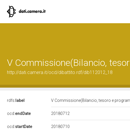
V Commissione(Bilancio, teso
http://dati.camera.it/ocd/dibattito.rdf/dib112012_18
rdfs:
label
V Commissione(Bilancio, tesoro e progr
20180712
ocd:
endDate
20180710
ocd:
startDate