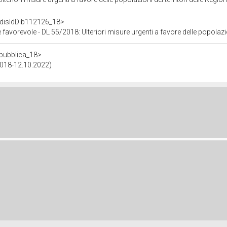
f/disIdDib112126_18>
2018: Ulteriori misure urgenti a favore delle popolazioni dei territori delle Regioni Abruzzo, Lazio, Mar
repubblica_18>
.2018-12.10.2022)