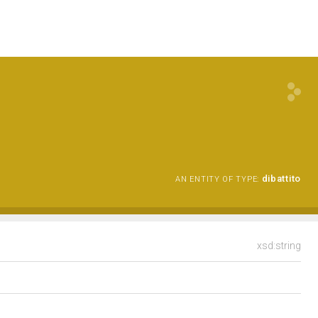
dibattito
AN ENTITY OF TYPE:
xsd:string