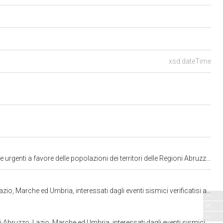
xsd:dateTime
he ed Umbria, interessati dagli eventi sismici verificatisi a far data dal 24 agosto 2016" (approvato dal Senato) (804)
 interessati dagli eventi sismici verificatisi a far data dal 24 agosto 2016. C. 804
bria, interessati dagli eventi sismici verificatisi a far data dal 24 agosto 2016. C. 804