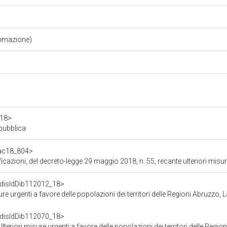
ammazione)
a18>
epubblica
/ac18_804>
maggio 2018, n. 55, recante ulteriori misure urgenti a favore delle popolazioni dei territori delle Regioni Abruzzo, Lazio, Marc
f/disIdDib112012_18>
i a favore delle popolazioni dei territori delle Regioni Abruzzo, Lazio, Marche ed Umbria,
f/disIdDib112070_18>
ure urgenti a favore delle popolazioni dei territori delle Regioni Abruzzo, Lazio, Marche ed Um