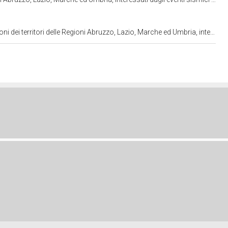
che ed Umbria, interessati dagli eventi sismici verificatisi a far data dal 24 agosto 2016. C. 804