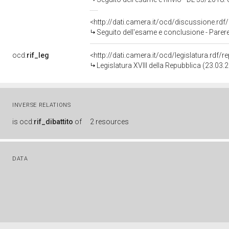
<http://dati.camera.it/ocd/discussione.rd
Seguito dell'esame e conclusione - Parere favorevole - DL 55/
ocd:
rif_leg
<http://dati.camera.it/ocd/legislatura.rdf/
Legislatura XVIII della Repubblica (23.03
INVERSE RELATIONS
is
ocd:
rif_dibattito
of
2 resources
DATA