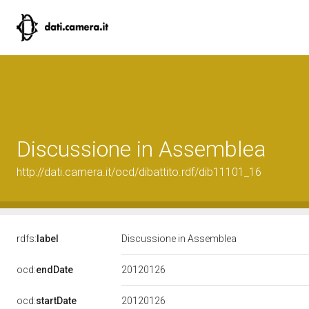
Discussione in Assemblea
http://dati.camera.it/ocd/dibattito.rdf/dib11101_16
rdfs:
label
Discussione in Assemblea
20120126
ocd:
endDate
20120126
ocd:
startDate