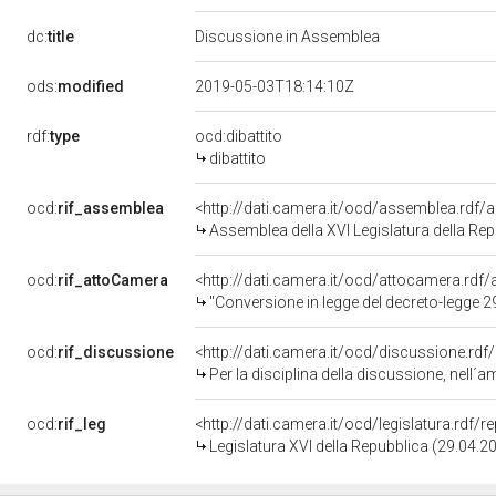
dc:
title
Discussione in Assemblea
ods:
modified
2019-05-03T18:14:10Z
rdf:
type
ocd:dibattito
dibattito
ocd:
rif_assemblea
<http://dati.camera.it/ocd/assemblea.rdf/
Assemblea della XVI Legislatura della Re
ocd:
rif_attoCamera
<http://dati.camera.it/ocd/attocamera.rd
"Conversione in legge del decreto-legge 29 dice
ocd:
rif_discussione
<http://dati.camera.it/ocd/discussione.rd
Per la disciplina della discussione, nell´amb
ocd:
rif_leg
<http://dati.camera.it/ocd/legislatura.rdf/
Legislatura XVI della Repubblica (29.04.