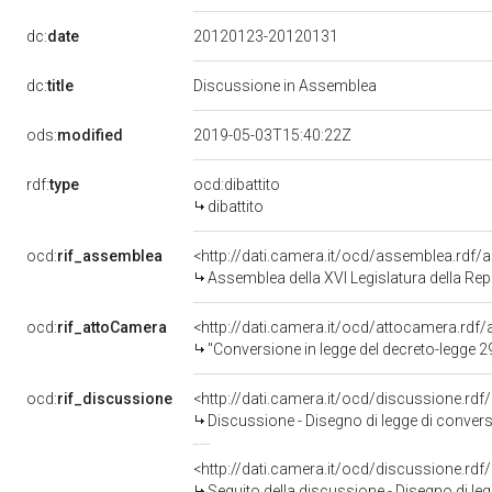
dc:
date
20120123-20120131
dc:
title
Discussione in Assemblea
ods:
modified
2019-05-03T15:40:22Z
rdf:
type
ocd:dibattito
dibattito
ocd:
rif_assemblea
<http://dati.camera.it/ocd/assemblea.rdf/
Assemblea della XVI Legislatura della Re
ocd:
rif_attoCamera
<http://dati.camera.it/ocd/attocamera.rd
"Conversione in legge del decreto-legge 29 dice
ocd:
rif_discussione
<http://dati.camera.it/ocd/discussione.rd
Discussione - Disegno di legge di conversione del 
<http://dati.camera.it/ocd/discussione.rd
Seguito della discussione - Disegno di legge di convers