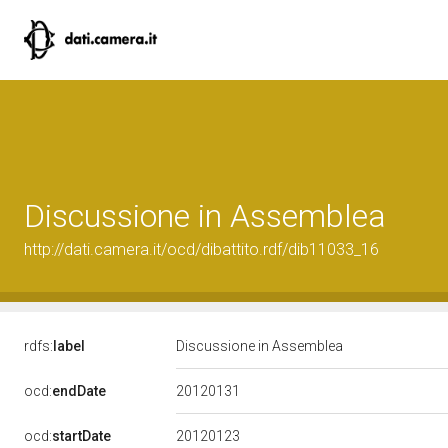
Discussione in Assemblea
http://dati.camera.it/ocd/dibattito.rdf/dib11033_16
rdfs:
label
Discussione in Assemblea
20120131
ocd:
endDate
20120123
ocd:
startDate