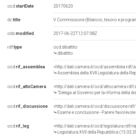
20170620
ocd:
startDate
dc:
title
V Commissione (Bilancio, tesoro e progr
ods:
modified
2017-06-22T12:07:08Z
rdf:
type
ocd:dibattito
dibattito
ocd:
rif_assemblea
<http://dati.camera.it/ocd/assemblea.rdf/
Assemblea della XVII Legislatura della Re
ocd:
rif_attoCamera
<http://dati.camera.it/ocd/attocamera.rd
"Delega al Governo per la riforma della dis
ocd:
rif_discussione
<http://dati.camera.it/ocd/discussione.rd
Esame e conclusione - Parere favorevole - Parere su emendam
ocd:
rif_leg
<http://dati.camera.it/ocd/legislatura.rdf/
Legislatura XVII della Repubblica (15.03.