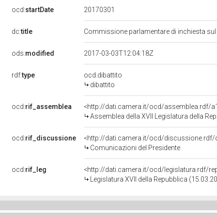
20170301
ocd:
startDate
dc:
title
Commissione parlamentare di inchiesta sul li
ods:
modified
2017-03-03T12:04:18Z
rdf:
type
ocd:dibattito
dibattito
ocd:
rif_assemblea
<http://dati.camera.it/ocd/assemblea.rdf/
Assemblea della XVII Legislatura della Re
ocd:
rif_discussione
<http://dati.camera.it/ocd/discussione.rdf
Comunicazioni del Presidente
ocd:
rif_leg
<http://dati.camera.it/ocd/legislatura.rdf/r
Legislatura XVII della Repubblica (15.03.