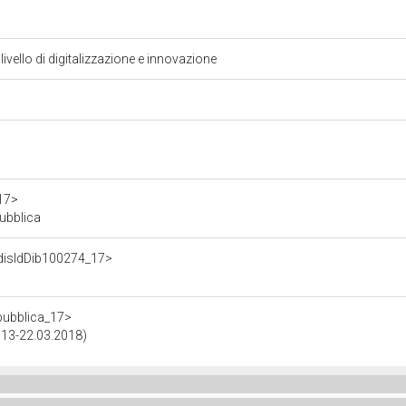
vello di digitalizzazione e innovazione
a17>
pubblica
/disIdDib100274_17>
epubblica_17>
2013-22.03.2018)