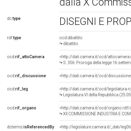
dalla X Commis
DISEGNI E PRO
dc:
type
rdf:
type
ocd:dibattito
dibattito
ocd:
rif_attoCamera
<http://dati.camera.it/ocd/attocamer
S. 356: Proroga della legge 16 sette
ocd:
rif_discussione
<http://dati.camera.it/ocd/discussio
ocd:
rif_leg
<http://dati.camera.it/ocd/legislatura.
Legislatura VI della Repubblica (25.
ocd:
rif_organo
<http://dati.camera.it/ocd/organo.rdf
XII COMMISSIONE INDUSTRIA E CO
dcterms:
isReferencedBy