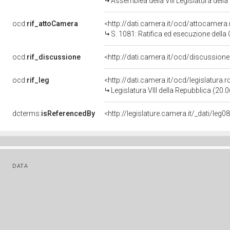
Assemblea della VIII Legislatura dell
ocd:
rif_attoCamera
<http://dati.camera.it/ocd/attocamer
S. 1081: Ratifica ed esecuzione della Convenzione tra il Regno del Marocco e la Repub
ocd:
rif_discussione
<http://dati.camera.it/ocd/discussio
ocd:
rif_leg
<http://dati.camera.it/ocd/legislatura.
Legislatura VIII della Repubblica (20
dcterms:
isReferencedBy
DATA