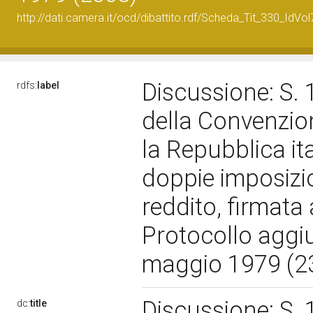
http://dati.camera.it/ocd/dibattito.rdf/Scheda_Tit_330_IdVo
Discussione: S. 
rdfs:
label
della Convenzio
la Repubblica ita
doppie imposizio
reddito, firmata
Protocollo aggiu
maggio 1979 (2
Discussione: S. 
dc:
title