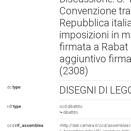
Convenzione tra
Repubblica itali
imposizioni in m
firmata a Rabat 
aggiuntivo firm
(2308)
DISEGNI DI LE
dc:
type
rdf:
type
ocd:dibattito
dibattito
ocd:
rif_assemblea
<http://dati.camera.it/ocd/assemblea.