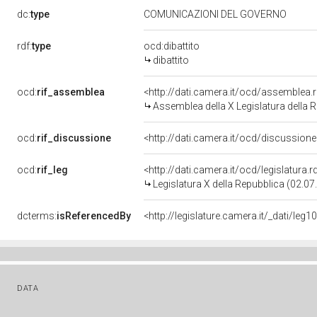
dc:
type
COMUNICAZIONI DEL GOVERNO
rdf:
type
ocd:dibattito
dibattito
ocd:
rif_assemblea
<http://dati.camera.it/ocd/assemblea.
Assemblea della X Legislatura della 
ocd:
rif_discussione
<http://dati.camera.it/ocd/discussio
ocd:
rif_leg
<http://dati.camera.it/ocd/legislatura.
Legislatura X della Repubblica (02.0
dcterms:
isReferencedBy
DATA