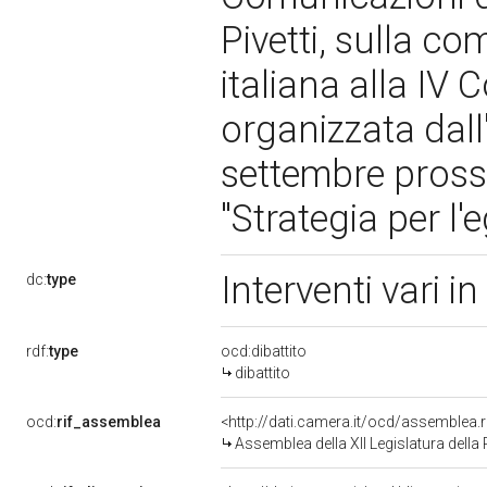
Pivetti, sulla c
italiana alla IV
organizzata dall
settembre pross
"Strategia per l'
Interventi vari 
dc:
type
rdf:
type
ocd:dibattito
dibattito
ocd:
rif_assemblea
<http://dati.camera.it/ocd/assemblea.
Assemblea della XII Legislatura della