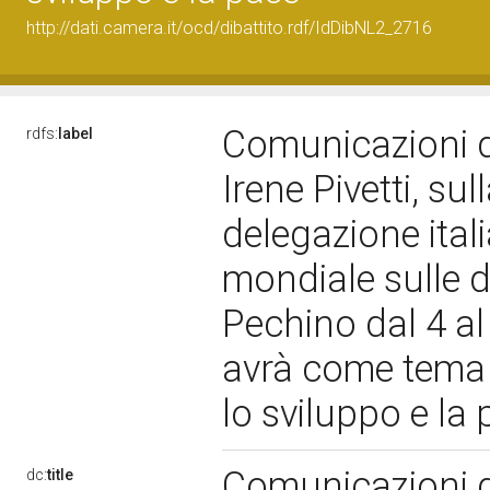
http://dati.camera.it/ocd/dibattito.rdf/IdDibNL2_2716
Comunicazioni d
rdfs:
label
Irene Pivetti, su
delegazione ital
mondiale sulle 
Pechino dal 4 a
avrà come tema "
lo sviluppo e la
Comunicazioni d
dc:
title