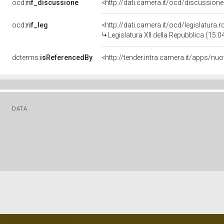
ocd:
rif_discussione
<http://dati.camera.it/ocd/discussio
ocd:
rif_leg
<http://dati.camera.it/ocd/legislatura.
Legislatura XII della Repubblica (15.
dcterms:
isReferencedBy
DATA