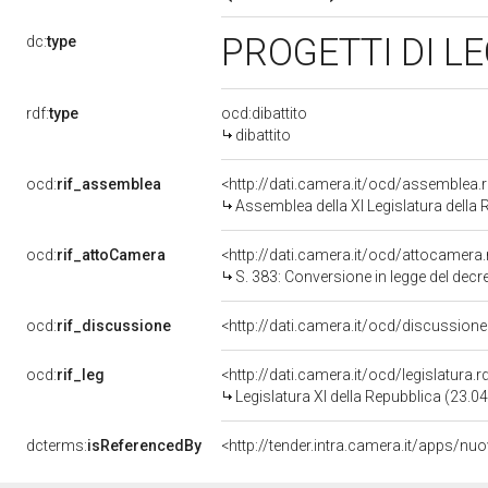
PROGETTI DI L
dc:
type
rdf:
type
ocd:dibattito
dibattito
ocd:
rif_assemblea
<http://dati.camera.it/ocd/assemblea.
Assemblea della XI Legislatura della
ocd:
rif_attoCamera
<http://dati.camera.it/ocd/attocamera
S. 383: Conversione in legge del decreto-legge 26 maggio 1992, n
ocd:
rif_discussione
<http://dati.camera.it/ocd/discussio
ocd:
rif_leg
<http://dati.camera.it/ocd/legislatura.
Legislatura XI della Repubblica (23.
dcterms:
isReferencedBy