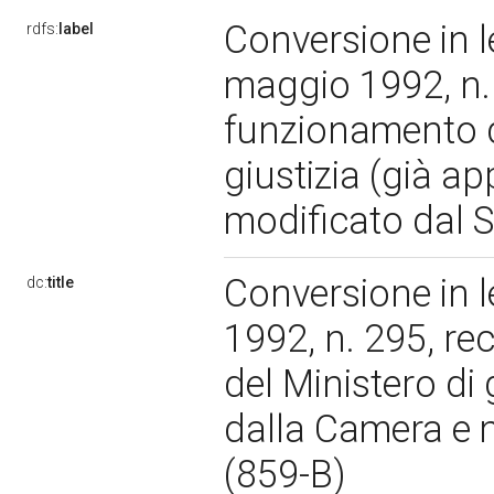
Conversione in l
rdfs:
label
maggio 1992, n. 
funzionamento de
giustizia (già a
modificato dal S
Conversione in 
dc:
title
1992, n. 295, re
del Ministero di 
dalla Camera e m
(859-B)