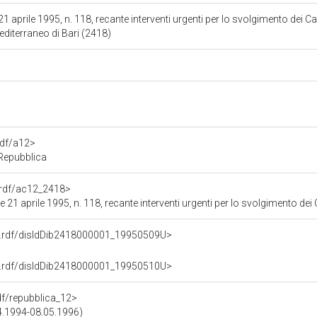
1 aprile 1995, n. 118, recante interventi urgenti per lo svolgimento dei 
Mediterraneo di Bari (2418)
rdf/a12>
 Repubblica
a.rdf/ac12_2418>
21 aprile 1995, n. 118, recante interventi urgenti per lo svolgimento dei C
ne.rdf/disIdDib2418000001_19950509U>
ne.rdf/disIdDib2418000001_19950510U>
rdf/repubblica_12>
04.1994-08.05.1996)