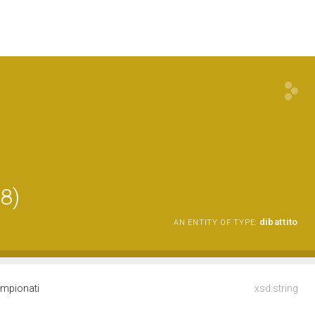
18)
dibattito
AN ENTITY OF TYPE:
Campionati
xsd:string