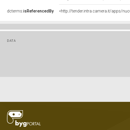
dcterms:
isReferencedBy
<http://tender.intra.camera.it/apps/
DATA