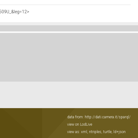
50509U_&leg=12>
data from:
http://dati.camera.it/sparql/
view on LodLive
view as:
xml
,
ntriples
,
turtle
,
ld+json