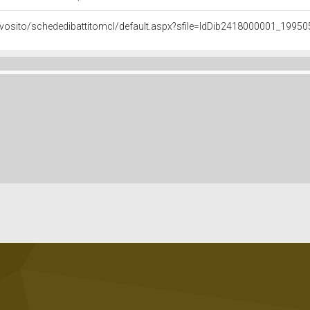
nuovosito/schededibattitomcl/default.aspx?sfile=IdDib2418000001_199