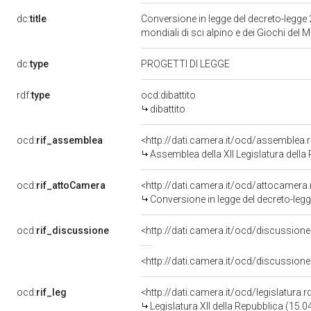
dc:
title
Conversione in legge del decreto-legge 2
mondiali di sci alpino e dei Giochi del 
dc:
type
PROGETTI DI LEGGE
rdf:
type
ocd:dibattito
dibattito
ocd:
rif_assemblea
<http://dati.camera.it/ocd/assemblea.
Assemblea della XII Legislatura della
ocd:
rif_attoCamera
<http://dati.camera.it/ocd/attocamer
Conversione in legge del decreto-legge 
ocd:
rif_discussione
<http://dati.camera.it/ocd/discussio
<http://dati.camera.it/ocd/discussio
ocd:
rif_leg
<http://dati.camera.it/ocd/legislatura.
Legislatura XII della Repubblica (15.