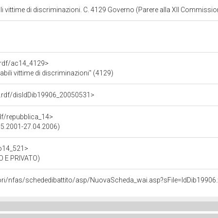
abili vittime di discriminazioni. C. 4129 Governo (Parere alla XII Commissi
a.rdf/ac14_4129>
sabili vittime di discriminazioni" (4129)
ne.rdf/disIdDib19906_20050531>
rdf/repubblica_14>
.05.2001-27.04.2006)
/o14_521>
 E PRIVATO)
lavori/nfas/schededibattito/asp/NuovaScheda_wai.asp?sFile=IdDib199