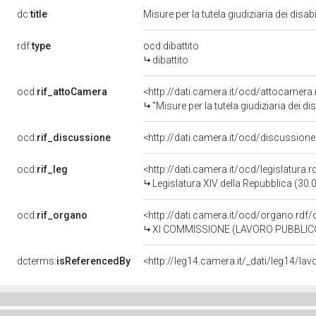
dc:
title
Misure per la tutela giudiziaria dei dis
rdf:
type
ocd:dibattito
dibattito
ocd:
rif_attoCamera
<http://dati.camera.it/ocd/attocamer
"Misure per la tutela giudiziaria dei di
ocd:
rif_discussione
<http://dati.camera.it/ocd/discussio
ocd:
rif_leg
<http://dati.camera.it/ocd/legislatura.
Legislatura XIV della Repubblica (30
ocd:
rif_organo
<http://dati.camera.it/ocd/organo.rdf
XI COMMISSIONE (LAVORO PUBBLICO
dcterms:
isReferencedBy
<http://leg14.camera.it/_dati/leg14/