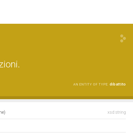
zioni.
dibattito
AN ENTITY OF TYPE:
one)
xsd:string