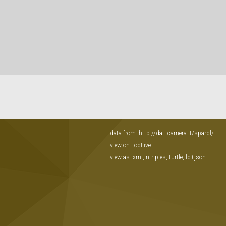
data from:
http://dati.camera.it/sparql/
view on LodLive
view as:
xml
,
ntriples
,
turtle
,
ld+json