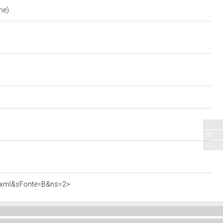
one)
06.xml&sFonte=B&ns=2>