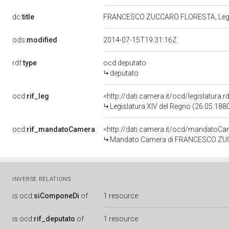
dc:
title
FRANCESCO ZUCCARO FLORESTA, Legis
ods:
modified
2014-07-15T19:31:16Z
rdf:
type
ocd:deputato
deputato
ocd:
rif_leg
<http://dati.camera.it/ocd/legislatura.
Legislatura XIV del Regno (26.05.1880
ocd:
rif_mandatoCamera
<http://dati.camera.it/ocd/mandato
Mandato Camera di FRANCESCO ZUCC
INVERSE RELATIONS
is
ocd:
siComponeDi
of
1 resource
is
ocd:
rif_deputato
of
1 resource