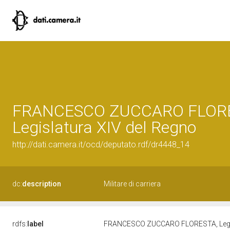
FRANCESCO ZUCCARO FLOR
Legislatura XIV del Regno
http://dati.camera.it/ocd/deputato.rdf/dr4448_14
dc:
description
Militare di carriera
rdfs:
label
FRANCESCO ZUCCARO FLORESTA, Legis