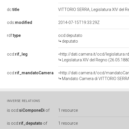
dc:
title
VITTORIO SERRA, Legislatura XIV del 
ods:
modified
2014-07-15T19:33:29Z
rdf:
type
ocd:deputato
deputato
ocd:
rif_leg
<http://dati.camera.it/ocd/legislatura.
Legislatura XIV del Regno (26.05.1880
ocd:
rif_mandatoCamera
<http://dati.camera.it/ocd/mandato
Mandato Camera di VITTORIO SERRA p
INVERSE RELATIONS
is
ocd:
siComponeDi
of
1 resource
is
ocd:
rif_deputato
of
1 resource