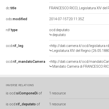
dc:
title
FRANCESCO RICCI, Legislatura XIV del
ods:
modified
2014-07-15T20:11:35Z
rdf:
type
ocd:deputato
deputato
ocd:
rif_leg
<http://dati.camera.it/ocd/legislatura.
Legislatura XIV del Regno (26.05.1880
ocd:
rif_mandatoCamera
<http://dati.camera.it/ocd/mandato
Mandato Camera di FRANCESCO RICCI 
INVERSE RELATIONS
is
ocd:
siComponeDi
of
1 resource
is
ocd:
rif_deputato
of
1 resource