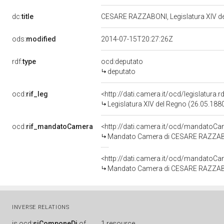
dc:
title
CESARE RAZZABONI, Legislatura XIV d
ods:
modified
2014-07-15T20:27:26Z
rdf:
type
ocd:deputato
deputato
ocd:
rif_leg
<http://dati.camera.it/ocd/legislatura.
Legislatura XIV del Regno (26.05.1880
ocd:
rif_mandatoCamera
<http://dati.camera.it/ocd/mandato
Mandato Camera di CESARE RAZZABONI
<http://dati.camera.it/ocd/mandato
Mandato Camera di CESARE RAZZABONI
INVERSE RELATIONS
is
ocd:
siComponeDi
of
1 resource