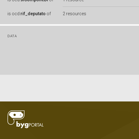
is
ocd:
rif_deputato
of
2 resources
DATA