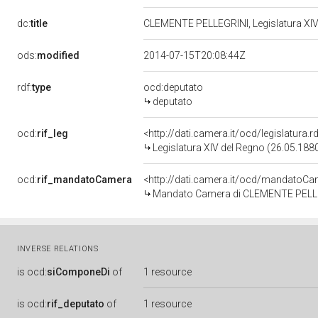
dc:
title
CLEMENTE PELLEGRINI, Legislatura XI
ods:
modified
2014-07-15T20:08:44Z
rdf:
type
ocd:deputato
deputato
ocd:
rif_leg
<http://dati.camera.it/ocd/legislatura.
Legislatura XIV del Regno (26.05.1880
ocd:
rif_mandatoCamera
<http://dati.camera.it/ocd/mandato
Mandato Camera di CLEMENTE PELLEGR
INVERSE RELATIONS
is
ocd:
siComponeDi
of
1 resource
is
ocd:
rif_deputato
of
1 resource