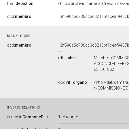
foaf:
depiction
<http://archivio.camera.it/resources/a
ocd:
membro
_:8f590b5c730dc3c0213bf1ceaf9457
BLANK NODES
ocd:
membro
_:8f590b5c730dc3c0213bf1ceaf9457
rdfs:
label
Membro: COMMISSI
ACCONCI ED EFFIC
25.09.1882
ocd:
rif_organo
<http://dati.camer
COMMISSIONE D'INCHIE
INVERSE RELATIONS
is
ocd:
siComponeDi
of
1 resource