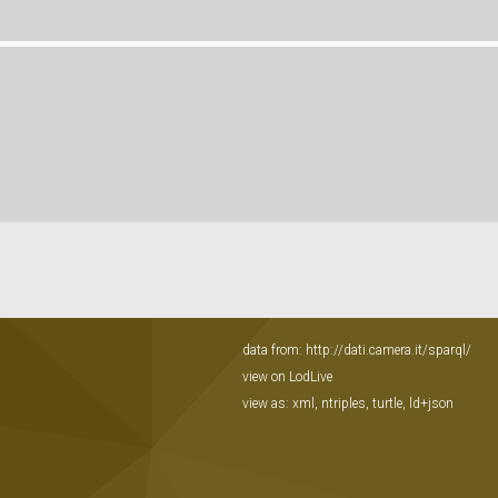
data from:
http://dati.camera.it/sparql/
view on LodLive
view as:
xml
,
ntriples
,
turtle
,
ld+json