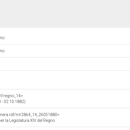
gno
gno
rdf/regno_14>
 - 02.10.1882)
Camera.rdf/mr2864_14_26051880>
r la Legislatura XIV del Regno