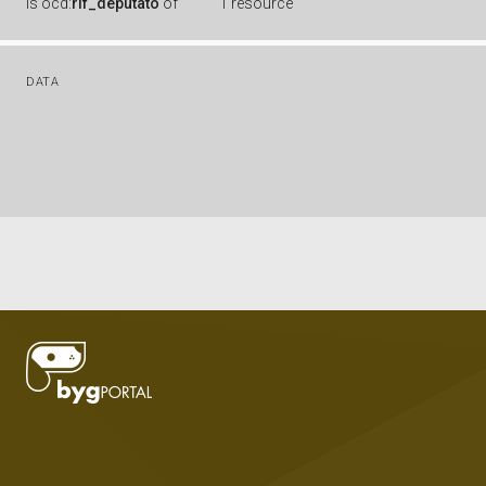
is
ocd:
rif_deputato
of
1 resource
DATA