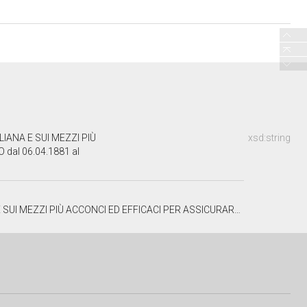
IANA E SUI MEZZI PIÙ
xsd:string
al 06.04.1881 al
FFICACI PER ASSICURARNE L'AVVENIRE E PROMUOVERNE LO SVOLGIMENTO