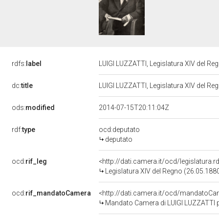
rdfs:
label
LUIGI LUZZATTI, Legislatura XIV del Re
dc:
title
LUIGI LUZZATTI, Legislatura XIV del Re
ods:
modified
2014-07-15T20:11:04Z
rdf:
type
ocd:deputato
deputato
ocd:
rif_leg
<http://dati.camera.it/ocd/legislatura.
Legislatura XIV del Regno (26.05.1880
ocd:
rif_mandatoCamera
<http://dati.camera.it/ocd/mandato
Mandato Camera di LUIGI LUZZATTI pe