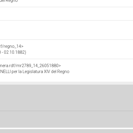
 del Regno
rdf/regno_14>
 - 02.10.1882)
Camera.rdf/mr2789_14_26051880>
LLI per la Legislatura XIV del Regno