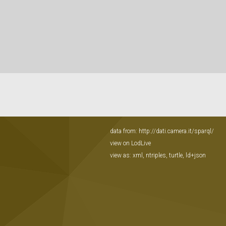
data from:
http://dati.camera.it/sparql/
view on LodLive
view as:
xml
,
ntriples
,
turtle
,
ld+json