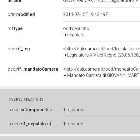
dc:
title
GIOVANNI MARTINELLI, Legislatura XIV
ods:
modified
2014-07-15T19:43:49Z
rdf:
type
ocd:deputato
deputato
ocd:
rif_leg
<http://dati.camera.it/ocd/legislatura.
Legislatura XIV del Regno (26.05.1880
ocd:
rif_mandatoCamera
<http://dati.camera.it/ocd/mandato
Mandato Camera di GIOVANNI MARTINE
INVERSE RELATIONS
is
ocd:
siComponeDi
of
1 resource
is
ocd:
rif_deputato
of
1 resource