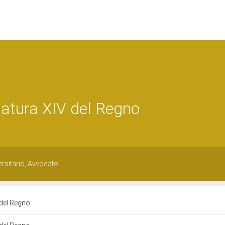
atura XIV del Regno
ersitario, Avvocato
 del Regno