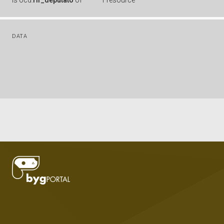
is
ocd:
rif_deputato
of
1 resource
DATA