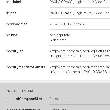
rdfs:
label
PAOLO GRASSI, Legislatura XIV del Re
dc:
title
PAOLO GRASSI, Legislatura XIV del Re
ods:
modified
2014-07-15T20:22:55Z
rdf:
type
ocd:deputato
deputato
ocd:
rif_leg
<http://dati.camera.it/ocd/legislatura.
Legislatura XIV del Regno (26.05.1880
ocd:
rif_mandatoCamera
<http://dati.camera.it/ocd/mandato
Mandato Camera di PAOLO GRASSI per
INVERSE RELATIONS
is
ocd:
siComponeDi
of
1 resource